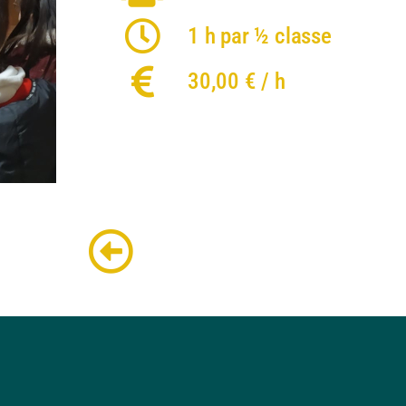
1 h par ½ classe
30,00 € / h